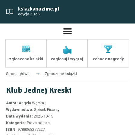
ksiazka
nazime.pl
edycja 2025
zgłoszone książki
zagłosuj i wygraj
zobacz nagrody
Strona główna
Zgłoszone ksiąźki
Klub Jednej Kreski
Autor:
Angela Węcka ;
Wydawnictwo:
Spisek Pisarzy
Data wydania:
2025-10-15
Kategoria:
Proza polska
ISBN:
9788368277227