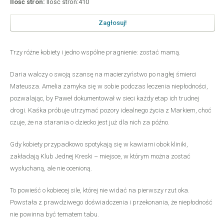
Ilość stron:
Ilość stron:410
Zagłosuj!
Trzy różne kobiety i jedno wspólne pragnienie: zostać mamą.
Daria walczy o swoją szansę na macierzyństwo po nagłej śmierci
Mateusza. Amelia zamyka się w sobie podczas leczenia niepłodności,
pozwalając, by Paweł dokumentował w sieci każdy etap ich trudnej
drogi. Kaśka próbuje utrzymać pozory idealnego życia z Markiem, choć
czuje, że na starania o dziecko jest już dla nich za późno.
Gdy kobiety przypadkowo spotykają się w kawiarni obok kliniki,
zakładają Klub Jednej Kreski – miejsce, w którym można zostać
wysłuchaną, ale nie ocenioną.
To powieść o kobiecej sile, której nie widać na pierwszy rzut oka.
Powstała z prawdziwego doświadczenia i przekonania, że niepłodność
nie powinna być tematem tabu.