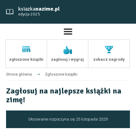
ksiazka
nazime.pl
edycja 2025
zgłoszone książki
zagłosuj i wygraj
zobacz nagrody
Strona główna
Zgłoszone książki
Zagłosuj na najlepsze książki na
zimę!
Głosowanie rozpoczyna się 25 listopada 2025!