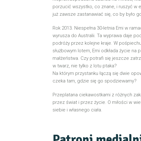
porzucić wszystko, co znane, i ruszyć w 
już zawsze zastanawiać się, co by było g
Rok 2013. Niespełna 30-letnia Emi w ram
wyrusza do Australii. Ta wyprawa daje poc
podróży przez kolejne kraje. W pośpiech
służbowym lotem, Emi odkłada życie na p
małżeństwa. Czy potrafi się jeszcze zatr
w twarz, nie tylko z lotu ptaka?
Na którym przystanku łączą się dwie op
czeka tam, gdzie się go spodziewamy?
Przeplatana ciekawostkami z różnych za
przez świat i przez życie. O miłości w wi
siebie i własnego ciała.
Patroni medialn