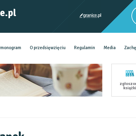
e.pl
rmonogram
O przedsięwzięciu
Regulamin
Media
Zachę
zgłoszo
książk