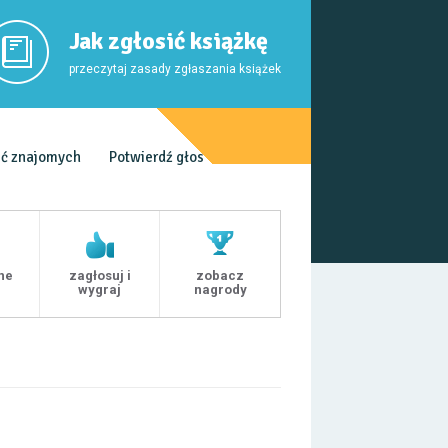
Jak zgłosić książkę
przeczytaj zasady zgłaszania książek
ć znajomych
Potwierdź głos
ne
zagłosuj i
zobacz
i
wygraj
nagrody