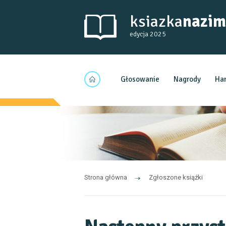
ksiazka
nazim
edycja 2025
Głosowanie
Nagrody
Ha
Strona główna
Zgłoszone ksiąźki