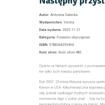
Następny przys
Autor:
Antonina Gałecka
Wydawnictwo:
Vectra
Data wydania:
2025-11-21
Kategoria:
Powieści obyczajowe
ISBN:
9788368293494
Ilość stron:
Ilość stron:480
Oparta na faktach opowieść o poznawaniu 
nie tylko tych między państwami.
Rok 2007. 23-letnia Marysia wyrusza speł
Kanion w USA. Kilkumiesięczna wyprawa p
siłę, jednak nadbagaż trudnych doświad
momencie daje o sobie znać... Gdy na ho
nieprawdopodobna szansa na miłość, Mar