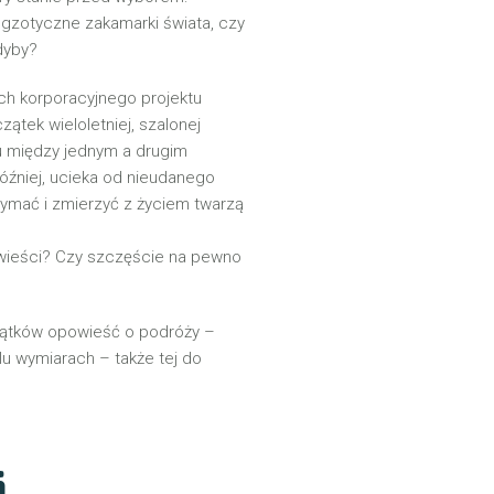
egzotyczne zakamarki świata, czy
dyby?
ach korporacyjnego projektu
zątek wieloletniej, szalonej
u między jednym a drugim
óźniej, ucieka od nieudanego
zymać i zmierzyć z życiem twarzą
owieści? Czy szczęście na pewno
kątków opowieść o podróży –
elu wymiarach – także tej do
i