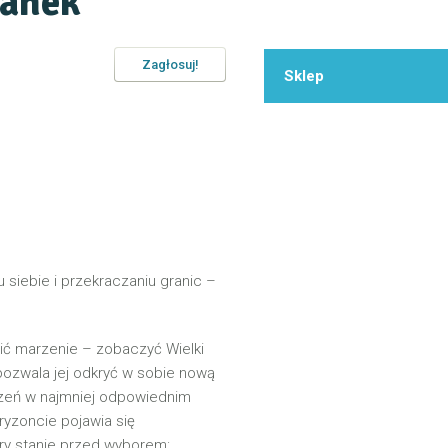
tanek
Zagłosuj!
Sklep
siebie i przekraczaniu granic –
nić marzenie – zobaczyć Wielki
ozwala jej odkryć w sobie nową
czeń w najmniej odpowiednim
ryzoncie pojawia się
y stanie przed wyborem: