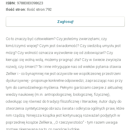
ISBN:
9788383098623
Ilość stron:
Ilość stron:792
Zagłosuj!
Co to znaczy być człowiekiem? Czy jesteśmy zwierzętami, czy
kimś/czymś więcej? Czym jest świadomość? Czy siedzibą umysłu jest
mózg? Czy wolność oznacza wyzwolenie się od zobowiązań? Czy
kierując się wolną wolą, możemy pragnąć zła? Czy w świecie zwycięża
rozwój, czy śmierć? Te i inne intrygujące nas od wieków pytania stawia
Zellker i - co bynajmniej nie jest oczywiste we współczesnej przestrzeni
dyskursywnej - proponuje konkretne odpowiedzi, zapraszając nas przy
tym do samodzielnego myślenia. Pełnymi garściami czerpie z aktualnej
wiedzy naukowej (m.in. antropologicznej, biologicznej, fizycznej),
odwołując się również do tradycji filozoficznej i literackiej. Autor dąży do
stworzenia syntetycznego obrazu świata i odkrycia ogólnych praw, które
nim rządzą. Niniejsza książka jest kontynuacją rozważań podjętych w
poprzedniej książce Zellkera, ,,O rzeczywistości" - tym razem uwaga
zostaje skierowana na to, co swoiście ludzkie.