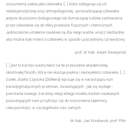
zrozumienia siebie jako człowieka. [...] Autor odżegnuje się od
redukcjonistycznej wizji antropologicznej, sprowadzającej człowieka
jedynie do poziomu biologicznego lub tłumaczącej ludzkie zachowania
przez odwołanie się do sfery procesów fizycznych i chemicznych.
Jednocześnie ustalenia naukowe są dla niego ważne, wręcz niezbędne,
aby można było mówić o człowieku w sposób uzasadniony i prawdziwy.
prof. dr hab. Adam Świeżyński
[...] jest to bardzo ważny tekst na tle przesadnie akademickiej,
skostniałej filozofii, która nie ukazuje piękna i niezwykłości człowieka. [...]
Dzieło Józefa Częścika [Zellkera] wpisuje się w narastający nurt
paradygmatycznych przemian, zwiastujących - jak się wydaje -
powstanie nowego, bardziej integralnego modelu badań naukowych
pozwalających nam przybliżyć się do zrozumienia tajemnicy
rzeczywistości, w szczególności nas samych.
dr hab. Jan Wadowski, prof. PWr