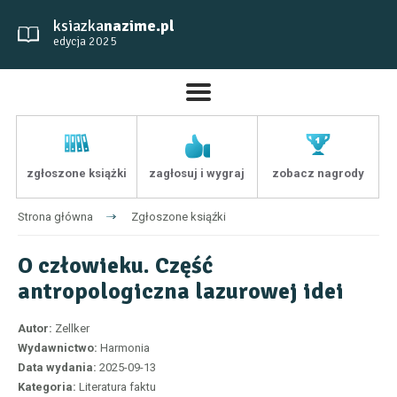
ksiazka
nazime.pl
edycja 2025
zgłoszone książki
zagłosuj i wygraj
zobacz nagrody
Strona główna
Zgłoszone ksiąźki
O człowieku. Część
antropologiczna lazurowej idei
Autor:
Zellker
Wydawnictwo:
Harmonia
Data wydania:
2025-09-13
Kategoria:
Literatura faktu