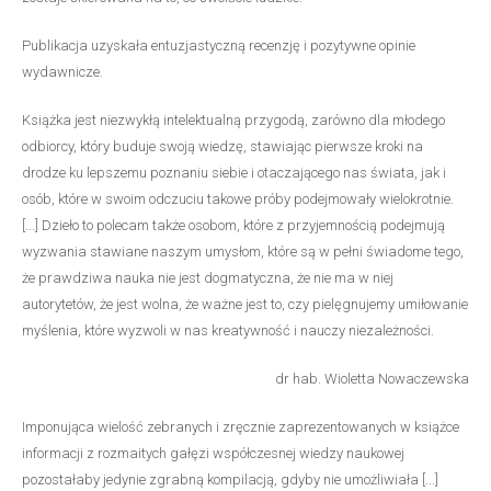
Publikacja uzyskała entuzjastyczną recenzję i pozytywne opinie
wydawnicze.
Książka jest niezwykłą intelektualną przygodą, zarówno dla młodego
odbiorcy, który buduje swoją wiedzę, stawiając pierwsze kroki na
drodze ku lepszemu poznaniu siebie i otaczającego nas świata, jak i
osób, które w swoim odczuciu takowe próby podejmowały wielokrotnie.
[...] Dzieło to polecam także osobom, które z przyjemnością podejmują
wyzwania stawiane naszym umysłom, które są w pełni świadome tego,
że prawdziwa nauka nie jest dogmatyczna, że nie ma w niej
autorytetów, że jest wolna, że ważne jest to, czy pielęgnujemy umiłowanie
myślenia, które wyzwoli w nas kreatywność i nauczy niezależności.
dr hab. Wioletta Nowaczewska
Imponująca wielość zebranych i zręcznie zaprezentowanych w książce
informacji z rozmaitych gałęzi współczesnej wiedzy naukowej
pozostałaby jedynie zgrabną kompilacją, gdyby nie umożliwiała [...]