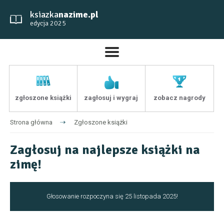
ksiazka
nazime.pl
edycja 2025
zgłoszone książki
zagłosuj i wygraj
zobacz nagrody
Strona główna
Zgłoszone książki
Zagłosuj na najlepsze książki na
zimę!
Głosowanie rozpoczyna się 25 listopada 2025!