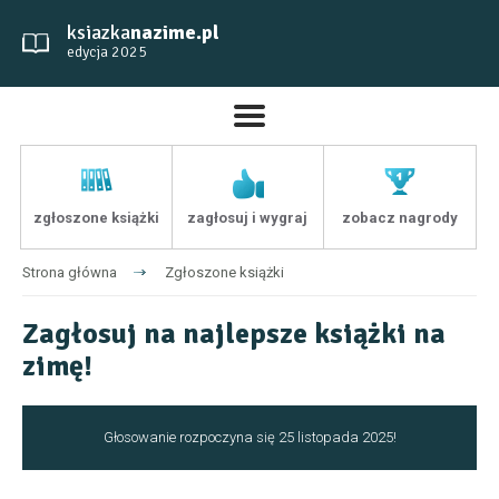
ksiazka
nazime.pl
edycja 2025
zgłoszone książki
zagłosuj i wygraj
zobacz nagrody
Strona główna
Zgłoszone książki
Zagłosuj na najlepsze książki na
zimę!
Głosowanie rozpoczyna się 25 listopada 2025!