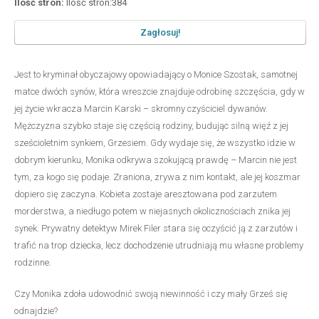
Ilość stron:
Ilość stron:384
Zagłosuj!
Jest to kryminał obyczajowy opowiadający o Monice Szostak, samotnej
matce dwóch synów, która wreszcie znajduje odrobinę szczęścia, gdy w
jej życie wkracza Marcin Karski – skromny czyściciel dywanów.
Mężczyzna szybko staje się częścią rodziny, budując silną więź z jej
sześcioletnim synkiem, Grzesiem. Gdy wydaje się, że wszystko idzie w
dobrym kierunku, Monika odkrywa szokującą prawdę – Marcin nie jest
tym, za kogo się podaje. Zraniona, zrywa z nim kontakt, ale jej koszmar
dopiero się zaczyna. Kobieta zostaje aresztowana pod zarzutem
morderstwa, a niedługo potem w niejasnych okolicznościach znika jej
synek. Prywatny detektyw Mirek Filer stara się oczyścić ją z zarzutów i
trafić na trop dziecka, lecz dochodzenie utrudniają mu własne problemy
rodzinne.
Czy Monika zdoła udowodnić swoją niewinność i czy mały Grześ się
odnajdzie?