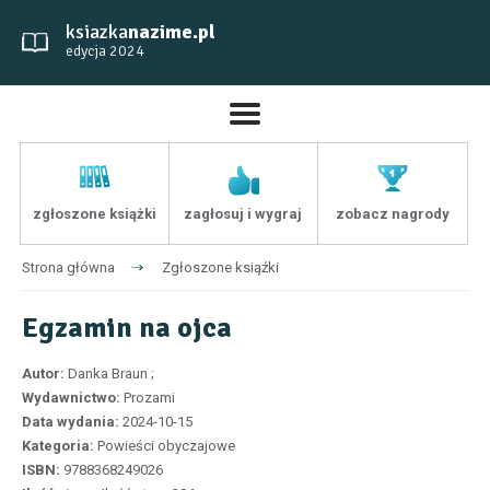
ksiazka
nazime.pl
edycja 2024
zgłoszone książki
zagłosuj i wygraj
zobacz nagrody
Strona główna
Zgłoszone ksiąźki
Egzamin na ojca
Autor:
Danka Braun ;
Wydawnictwo:
Prozami
Data wydania:
2024-10-15
Kategoria:
Powieści obyczajowe
ISBN:
9788368249026