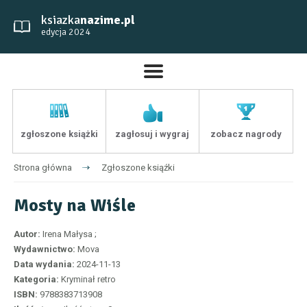
ksiazka
nazime.pl
edycja 2024
zgłoszone książki
zagłosuj i wygraj
zobacz nagrody
Strona główna
Zgłoszone ksiąźki
Mosty na Wiśle
Autor:
Irena Małysa ;
Wydawnictwo:
Mova
Data wydania:
2024-11-13
Kategoria:
Kryminał retro
ISBN:
9788383713908