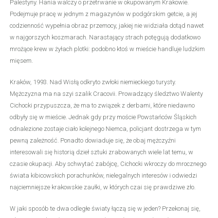
Palestyny. Hania walczy o przetrwanie w okupowanym Krakowie.
Podejmuje pracę w jednym z magazynów w podgórskim getcie, a jej
codzienność wypełnia obraz przemocy, jakiej nie widziała dotąd nawet
w najgorszych koszmarach. Narastający strach potęgują dodatkowo
mrożące krew w żyłach plotki: podobno ktoś w mieście handluje ludzkim
mięsem.
Kraków, 1993. Nad Wisłą odkryto zwłoki niemieckiego turysty.
Mężczyzna ma na szyi szalik Cracovii. Prowadzący śledztwo Walenty
Cichocki przypuszcza, że ma to związek z derbami, które niedawno
odbyły się w mieście. Jednak gdy przy moście Powstańców Śląskich
odnalezione zostaje ciało kolejnego Niemca, policjant dostrzega w tym
pewną zależność. Ponadto dowiaduje się, że obaj mężczyźni
interesowali się historią dzieł sztuki zrabowanych wiele lat temu, w
czasie okupacji. Aby schwytać zabójcę, Cichocki wkroczy do mrocznego
świata kibicowskich porachunków, nielegalnych interesów i odwiedzi
najciemniejsze krakowskie zaułki, w których czai się prawdziwe zło.
W jaki sposób te dwa odległe światy łączą się w jeden? Przekonaj się,