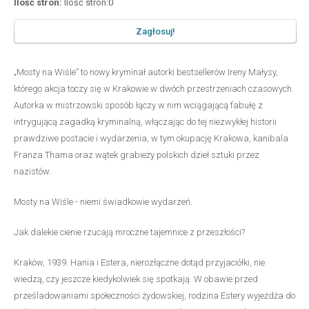
Ilość stron:
Ilość stron:0
Zagłosuj!
„Mosty na Wiśle” to nowy kryminał autorki bestsellerów Ireny Małysy,
którego akcja toczy się w Krakowie w dwóch przestrzeniach czasowych.
Autorka w mistrzowski sposób łączy w nim wciągającą fabułę z
intrygującą zagadką kryminalną, włączając do tej niezwykłej historii
prawdziwe postacie i wydarzenia, w tym okupację Krakowa, kanibala
Franza Thama oraz wątek grabieży polskich dzieł sztuki przez
nazistów.
Mosty na Wiśle - niemi świadkowie wydarzeń.
Jak dalekie cienie rzucają mroczne tajemnice z przeszłości?
Kraków, 1939. Hania i Estera, nierozłączne dotąd przyjaciółki, nie
wiedzą, czy jeszcze kiedykolwiek się spotkają. W obawie przed
prześladowaniami społeczności żydowskiej, rodzina Estery wyjeżdża do