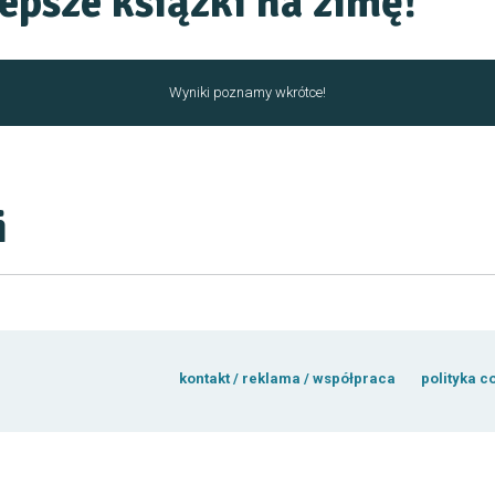
epsze książki na zimę!
Wyniki poznamy wkrótce!
i
kontakt / reklama / współpraca
polityka c