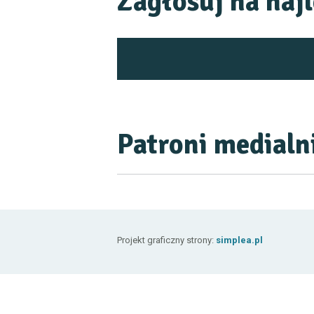
Zagłosuj na najl
Patroni medialn
Projekt graficzny strony:
simplea.pl