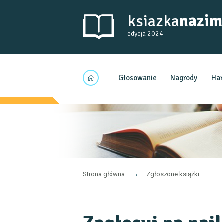
ksiazka
nazim
edycja 2024
Głosowanie
Nagrody
Ha
Strona główna
Zgłoszone książki