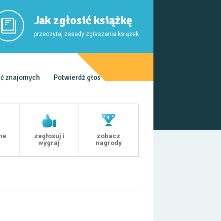
Jak zgłosić książkę
przeczytaj zasady zgłaszania książek
ć znajomych
Potwierdź głos
ne
zagłosuj i
zobacz
i
wygraj
nagrody