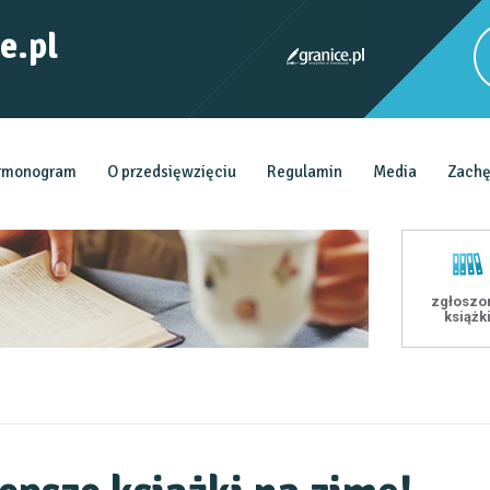
e.pl
rmonogram
O przedsięwzięciu
Regulamin
Media
Zachę
zgłoszo
książk