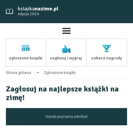
ksiazka
nazime.pl
edycja 2024
zgłoszone książki
zagłosuj i wygraj
zobacz nagrody
Strona główna
Zgłoszone książki
Zagłosuj na najlepsze książki na
zimę!
Wyniki poznamy wkrótce!