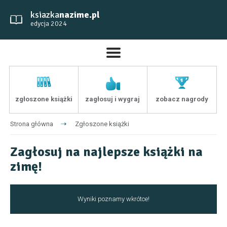
ksiazka
nazime.pl
edycja 2024
zgłoszone książki
zagłosuj i wygraj
zobacz nagrody
Strona główna
Zgłoszone książki
Zagłosuj na najlepsze książki na
zimę!
Wyniki poznamy wkrótce!