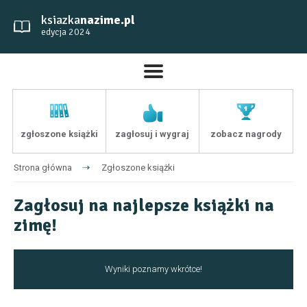
ksiazka
nazime.pl
edycja 2024
zgłoszone książki
zagłosuj i wygraj
zobacz nagrody
Strona główna
Zgłoszone książki
Zagłosuj na najlepsze książki na
zimę!
Wyniki poznamy wkrótce!